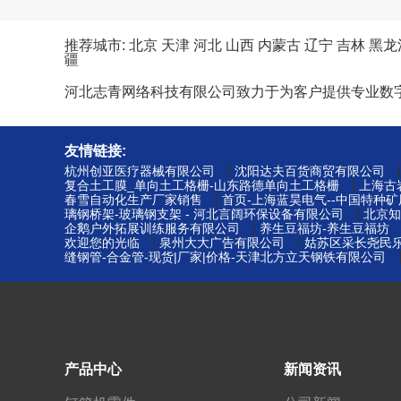
推荐城市:
北京
天津
河北
山西
内蒙古
辽宁
吉林
黑龙
疆
河北志青网络科技有限公司致力于为客户提供专业数
友情链接:
|
杭州创亚医疗器械有限公司
沈阳达夫百货商贸有限公司
|
复合土工膜_单向土工格栅-山东路德单向土工格栅
上海古
|
春雪自动化生产厂家销售
首页-上海蓝昊电气--中国特种
|
璃钢桥架-玻璃钢支架 - 河北言阔环保设备有限公司
北京知
|
企鹅户外拓展训练服务有限公司
养生豆福坊-养生豆福坊
|
|
欢迎您的光临
泉州大大广告有限公司
姑苏区采长尧民乐
缝钢管-合金管-现货|厂家|价格-天津北方立天钢铁有限公司
产品中心
新闻资讯