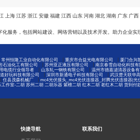
江
上海
江苏
浙江
安徽
福建
江西
山东
河南
湖北
湖南
广东
广西
字化服务，包括网站建设、网络营销以及技术开发。助力企业实
|
|
|
常州恒隆工业自动化有限公司
重庆市合益光电有限公司
厦门合兴
|
|
岩石油化工有限公司
苏州亚正液压有限公司
南京春雪自动化科技有
|
|
矿用电缆行业领导者
山东轧一钢铁有限公司
温州市德嘉滤清器设备有
|
|
道好玩科技有限公司
深圳市新通电子科技有限公司
武汉楚天联华
|
|
任县茂森机械厂
mc4光伏接头_mc4光伏连接器_封腾光伏连接器|
工作室-二胡 苏州二胡 二胡乐器 紫檀二胡 红木二胡 老红木二胡 货到付
|
快捷导航
联系我们