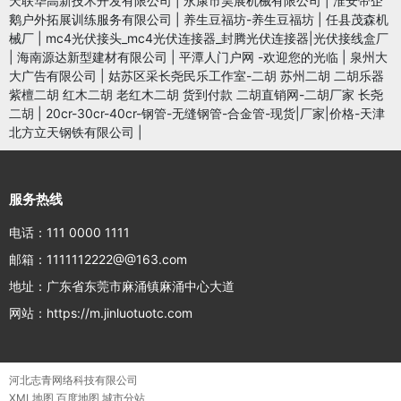
天联华高新技术开发有限公司
|
永康市昊展机械有限公司
|
淮安帝企
鹅户外拓展训练服务有限公司
|
养生豆福坊-养生豆福坊
|
任县茂森机
械厂
|
mc4光伏接头_mc4光伏连接器_封腾光伏连接器|光伏接线盒厂
|
海南源达新型建材有限公司
|
平潭人门户网 -欢迎您的光临
|
泉州大
大广告有限公司
|
姑苏区采长尧民乐工作室-二胡 苏州二胡 二胡乐器
紫檀二胡 红木二胡 老红木二胡 货到付款 二胡直销网-二胡厂家 长尧
二胡
|
20cr-30cr-40cr-钢管-无缝钢管-合金管-现货|厂家|价格-天津
北方立天钢铁有限公司
|
服务热线
电话：111 0000 1111
邮箱：1111112222@@163.com
地址：广东省东莞市麻涌镇麻涌中心大道
网站：https://m.jinluotuotc.com
河北志青网络科技有限公司
XML地图
百度地图
城市分站