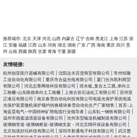
推荐城市:
北京
天津
河北
山西
内蒙古
辽宁
吉林
黑龙江
上海
江苏
浙
江
安徽
福建
江西
山东
河南
湖北
湖南
广东
广西
海南
重庆
四川
贵
州
云南
西藏
陕西
甘肃
青海
宁夏
新疆
友情链接:
杭州创亚医疗器械有限公司
|
沈阳达夫百货商贸有限公司
|
常州恒隆
工业自动化有限公司
|
重庆市合益光电有限公司
|
厦门合兴凯利商贸
有限公司
|
河北志青网络科技有限公司
|
排水板_复合土工膜_单向土
工格栅-山东路德单向土工格栅
|
上海古岩石油化工有限公司
|
苏州亚
正液压有限公司
|
南京春雪自动化科技有限公司电弧光保护系统电弧
光保护装置微机保护规约转换模块春雪自动化生产厂家销售
|
首页-上
海蓝昊电气--中国特种矿用电缆行业领导者
|
山东轧一钢铁有限公司
|
温州市德嘉滤清器设备有限公司
|
沧州东贸输送机械制造有限公司
|
玻璃钢管道-玻璃钢桥架-玻璃钢支架 - 河北言阔环保设备有限公司
|
北京知道好玩科技有限公司
|
深圳市新通电子科技有限公司
|
武汉楚