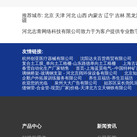
推荐城市:
北京
天津
河北
山西
内蒙古
辽宁
吉林
黑龙
疆
河北志青网络科技有限公司致力于为客户提供专业数
友情链接:
|
杭州创亚医疗器械有限公司
沈阳达夫百货商贸有限公司
|
复合土工膜_单向土工格栅-山东路德单向土工格栅
上海古
|
春雪自动化生产厂家销售
首页-上海蓝昊电气--中国特种
|
璃钢桥架-玻璃钢支架 - 河北言阔环保设备有限公司
北京知
|
企鹅户外拓展训练服务有限公司
养生豆福坊-养生豆福坊
|
|
欢迎您的光临
泉州大大广告有限公司
姑苏区采长尧民乐
缝钢管-合金管-现货|厂家|价格-天津北方立天钢铁有限公司
产品中心
新闻资讯