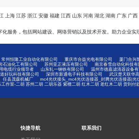
江
上海
江苏
浙江
安徽
福建
江西
山东
河南
湖北
湖南
广东
广西
字化服务，包括网站建设、网络营销以及技术开发。助力企业实
|
|
|
常州恒隆工业自动化有限公司
重庆市合益光电有限公司
厦门合兴
|
|
岩石油化工有限公司
苏州亚正液压有限公司
南京春雪自动化科技有
|
|
矿用电缆行业领导者
山东轧一钢铁有限公司
温州市德嘉滤清器设备有
|
|
道好玩科技有限公司
深圳市新通电子科技有限公司
武汉楚天联华
|
|
任县茂森机械厂
mc4光伏接头_mc4光伏连接器_封腾光伏连接器|
工作室-二胡 苏州二胡 二胡乐器 紫檀二胡 红木二胡 老红木二胡 货到付
|
快捷导航
联系我们