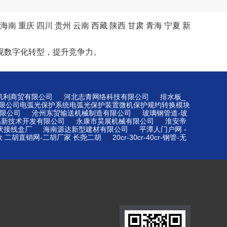
海南
重庆
四川
贵州
云南
西藏
陕西
甘肃
青海
宁夏
新
现数字化转型，提升竞争力。
|
|
凯利商贸有限公司
河北志青网络科技有限公司
排水板_
限公司电弧光保护系统电弧光保护装置微机保护规约转换模块
|
|
限公司
沧州东贸输送机械制造有限公司
玻璃钢管道-玻
|
|
高新技术开发有限公司
永康市昊展机械有限公司
淮安帝
|
|
光伏接线盒厂
海南源达新型建材有限公司
平潭人门户网 -
|
款 二胡直销网-二胡厂家 长尧二胡
20cr-30cr-40cr-钢管-无