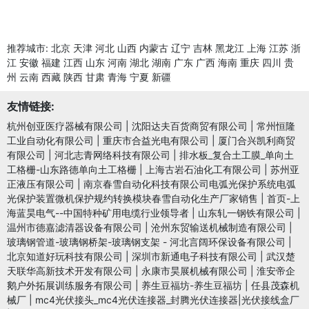
推荐城市:
北京
天津
河北
山西
内蒙古
辽宁
吉林
黑龙江
上海
江苏
浙
江
安徽
福建
江西
山东
河南
湖北
湖南
广东
广西
海南
重庆
四川
贵
州
云南
西藏
陕西
甘肃
青海
宁夏
新疆
友情链接:
杭州创亚医疗器械有限公司
|
沈阳达夫百货商贸有限公司
|
常州恒隆
工业自动化有限公司
|
重庆市合益光电有限公司
|
厦门合兴凯利商贸
有限公司
|
河北志青网络科技有限公司
|
排水板_复合土工膜_单向土
工格栅-山东路德单向土工格栅
|
上海古岩石油化工有限公司
|
苏州亚
正液压有限公司
|
南京春雪自动化科技有限公司电弧光保护系统电弧
光保护装置微机保护规约转换模块春雪自动化生产厂家销售
|
首页-上
海蓝昊电气--中国特种矿用电缆行业领导者
|
山东轧一钢铁有限公司
|
温州市德嘉滤清器设备有限公司
|
沧州东贸输送机械制造有限公司
|
玻璃钢管道-玻璃钢桥架-玻璃钢支架 - 河北言阔环保设备有限公司
|
北京知道好玩科技有限公司
|
深圳市新通电子科技有限公司
|
武汉楚
天联华高新技术开发有限公司
|
永康市昊展机械有限公司
|
淮安帝企
鹅户外拓展训练服务有限公司
|
养生豆福坊-养生豆福坊
|
任县茂森机
械厂
|
mc4光伏接头_mc4光伏连接器_封腾光伏连接器|光伏接线盒厂