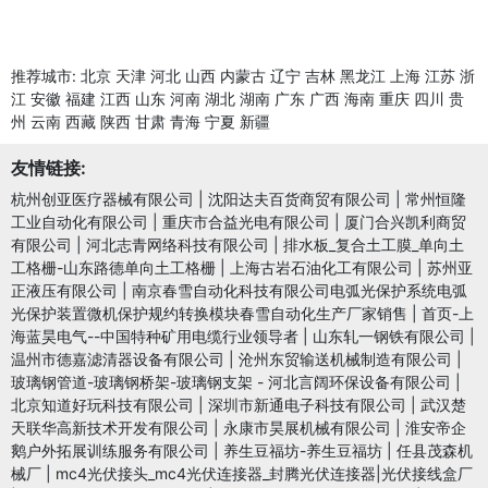
推荐城市:
北京
天津
河北
山西
内蒙古
辽宁
吉林
黑龙江
上海
江苏
浙
江
安徽
福建
江西
山东
河南
湖北
湖南
广东
广西
海南
重庆
四川
贵
州
云南
西藏
陕西
甘肃
青海
宁夏
新疆
友情链接:
杭州创亚医疗器械有限公司
|
沈阳达夫百货商贸有限公司
|
常州恒隆
工业自动化有限公司
|
重庆市合益光电有限公司
|
厦门合兴凯利商贸
有限公司
|
河北志青网络科技有限公司
|
排水板_复合土工膜_单向土
工格栅-山东路德单向土工格栅
|
上海古岩石油化工有限公司
|
苏州亚
正液压有限公司
|
南京春雪自动化科技有限公司电弧光保护系统电弧
光保护装置微机保护规约转换模块春雪自动化生产厂家销售
|
首页-上
海蓝昊电气--中国特种矿用电缆行业领导者
|
山东轧一钢铁有限公司
|
温州市德嘉滤清器设备有限公司
|
沧州东贸输送机械制造有限公司
|
玻璃钢管道-玻璃钢桥架-玻璃钢支架 - 河北言阔环保设备有限公司
|
北京知道好玩科技有限公司
|
深圳市新通电子科技有限公司
|
武汉楚
天联华高新技术开发有限公司
|
永康市昊展机械有限公司
|
淮安帝企
鹅户外拓展训练服务有限公司
|
养生豆福坊-养生豆福坊
|
任县茂森机
械厂
|
mc4光伏接头_mc4光伏连接器_封腾光伏连接器|光伏接线盒厂