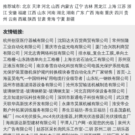
推荐城市:
北京
天津
河北
山西
内蒙古
辽宁
吉林
黑龙江
上海
江苏
浙
江
安徽
福建
江西
山东
河南
湖北
湖南
广东
广西
海南
重庆
四川
贵
州
云南
西藏
陕西
甘肃
青海
宁夏
新疆
友情链接:
杭州创亚医疗器械有限公司
|
沈阳达夫百货商贸有限公司
|
常州恒隆
工业自动化有限公司
|
重庆市合益光电有限公司
|
厦门合兴凯利商贸
有限公司
|
河北志青网络科技有限公司
|
排水板_复合土工膜_单向土
工格栅-山东路德单向土工格栅
|
上海古岩石油化工有限公司
|
苏州亚
正液压有限公司
|
南京春雪自动化科技有限公司电弧光保护系统电弧
光保护装置微机保护规约转换模块春雪自动化生产厂家销售
|
首页-上
海蓝昊电气--中国特种矿用电缆行业领导者
|
山东轧一钢铁有限公司
|
温州市德嘉滤清器设备有限公司
|
沧州东贸输送机械制造有限公司
|
玻璃钢管道-玻璃钢桥架-玻璃钢支架 - 河北言阔环保设备有限公司
|
北京知道好玩科技有限公司
|
深圳市新通电子科技有限公司
|
武汉楚
天联华高新技术开发有限公司
|
永康市昊展机械有限公司
|
淮安帝企
鹅户外拓展训练服务有限公司
|
养生豆福坊-养生豆福坊
|
任县茂森机
械厂
|
mc4光伏接头_mc4光伏连接器_封腾光伏连接器|光伏接线盒厂
|
海南源达新型建材有限公司
|
平潭人门户网 -欢迎您的光临
|
泉州大
大广告有限公司
|
姑苏区采长尧民乐工作室-二胡 苏州二胡 二胡乐器