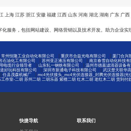
江
上海
江苏
浙江
安徽
福建
江西
山东
河南
湖北
湖南
广东
广西
字化服务，包括网站建设、网络营销以及技术开发。助力企业实
|
|
|
常州恒隆工业自动化有限公司
重庆市合益光电有限公司
厦门合兴
|
|
岩石油化工有限公司
苏州亚正液压有限公司
南京春雪自动化科技有
|
|
矿用电缆行业领导者
山东轧一钢铁有限公司
温州市德嘉滤清器设备有
|
|
道好玩科技有限公司
深圳市新通电子科技有限公司
武汉楚天联华
|
|
任县茂森机械厂
mc4光伏接头_mc4光伏连接器_封腾光伏连接器|
工作室-二胡 苏州二胡 二胡乐器 紫檀二胡 红木二胡 老红木二胡 货到付
|
快捷导航
联系我们