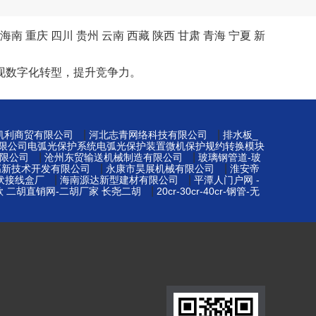
海南
重庆
四川
贵州
云南
西藏
陕西
甘肃
青海
宁夏
新
现数字化转型，提升竞争力。
|
|
凯利商贸有限公司
河北志青网络科技有限公司
排水板_
限公司电弧光保护系统电弧光保护装置微机保护规约转换模块
|
|
限公司
沧州东贸输送机械制造有限公司
玻璃钢管道-玻
|
|
高新技术开发有限公司
永康市昊展机械有限公司
淮安帝
|
|
光伏接线盒厂
海南源达新型建材有限公司
平潭人门户网 -
|
款 二胡直销网-二胡厂家 长尧二胡
20cr-30cr-40cr-钢管-无