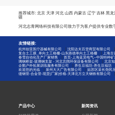
推荐城市:
北京
天津
河北
山西
内蒙古
辽宁
吉林
黑龙
疆
河北志青网络科技有限公司致力于为客户提供专业数
友情链接:
|
杭州创亚医疗器械有限公司
沈阳达夫百货商贸有限公司
|
复合土工膜_单向土工格栅-山东路德单向土工格栅
上海古
|
春雪自动化生产厂家销售
首页-上海蓝昊电气--中国特种
|
璃钢桥架-玻璃钢支架 - 河北言阔环保设备有限公司
北京知
|
企鹅户外拓展训练服务有限公司
养生豆福坊-养生豆福坊
|
|
欢迎您的光临
泉州大大广告有限公司
姑苏区采长尧民乐
缝钢管-合金管-现货|厂家|价格-天津北方立天钢铁有限公司
产品中心
新闻资讯