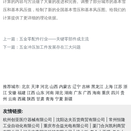
计算的内容与方法做了大量的改进和完善。调整了部分城市的基本雪
压和基本风压值，绘制了新的全国基本雪压和基本风压图。给我们的
计算提供了更详细的理论依据。
上一篇：
五金零配件行业——关键零部件成主流
下一篇：
五金冲压加工件发展存在三大问题
推荐城市:
北京
天津
河北
山西
内蒙古
辽宁
吉林
黑龙江
上海
江苏
浙
江
安徽
福建
江西
山东
河南
湖北
湖南
广东
广西
海南
重庆
四川
贵
州
云南
西藏
陕西
甘肃
青海
宁夏
新疆
友情链接:
杭州创亚医疗器械有限公司
|
沈阳达夫百货商贸有限公司
|
常州恒隆
工业自动化有限公司
|
重庆市合益光电有限公司
|
厦门合兴凯利商贸