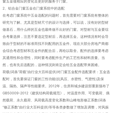
窗五金做相应的变化去更好的服务于门窗。
2、铝合金门窗五金在门窗系统中的选配
在考虑门窗系统中五金选配的问题时，首先需要对门窗系统有整体的
研究与了解。尤其是型材尺寸的设计与选择，可以说，没有好的型材
做基石，用什么样的五金也最终做不出好的门窗。对型材与五金要综
合考量选择，注意不要选定型材后，再选择五金。这种情况有时会导
致由于型材的不标准而找不到配用的五金件。现在大部分房地产商都
会综合考虑型材和五金件的配合后，再给以取舍。配件的选择要考虑
其通用性和合理性，同时要考虑配件生产的工艺性和材料质量。当
然，也有先后选配的，这种情况则肯定会给五金选配带来困难。
荷载(词条“荷载”由行业大百科提供)对门窗五金配件选配要求：五金选
配时，首先要保证门窗的三性功能(抗风压、水密性、气密性)及保
温、隔热、隔声等性能要求。2012年，住房和城乡建设部重新颁布了
GB50009-2012《建筑结构荷载规范》。对温度作用、可变载荷、偶
然载荷、永久载荷、风荷载高度变化系数和山峰地形修正系数(词条
“修正系数”由行业大百科提供)等等各类参数做了增加及调整，对风振