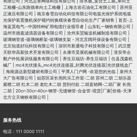
有限公司
|
河北志青网络科技有限公司
|
排水板_复合土工膜_单向土
工格栅-山东路德单向土工格栅
|
上海古岩石油化工有限公司
|
苏州亚
正液压有限公司
|
南京春雪自动化科技有限公司电弧光保护系统电弧
光保护装置微机保护规约转换模块春雪自动化生产厂家销售
|
首页-上
海蓝昊电气--中国特种矿用电缆行业领导者
|
山东轧一钢铁有限公司
|
温州市德嘉滤清器设备有限公司
|
沧州东贸输送机械制造有限公司
|
玻璃钢管道-玻璃钢桥架-玻璃钢支架 - 河北言阔环保设备有限公司
|
北京知道好玩科技有限公司
|
深圳市新通电子科技有限公司
|
武汉楚
天联华高新技术开发有限公司
|
永康市昊展机械有限公司
|
淮安帝企
鹅户外拓展训练服务有限公司
|
养生豆福坊-养生豆福坊
|
任县茂森机
械厂
|
mc4光伏接头_mc4光伏连接器_封腾光伏连接器|光伏接线盒厂
|
海南源达新型建材有限公司
|
平潭人门户网 -欢迎您的光临
|
泉州大
大广告有限公司
|
姑苏区采长尧民乐工作室-二胡 苏州二胡 二胡乐器
紫檀二胡 红木二胡 老红木二胡 货到付款 二胡直销网-二胡厂家 长尧
二胡
|
20cr-30cr-40cr-钢管-无缝钢管-合金管-现货|厂家|价格-天津
北方立天钢铁有限公司
|
服务热线
电话：111 0000 1111