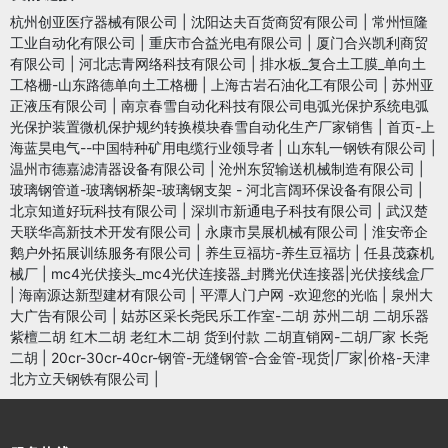
杭州创亚医疗器械有限公司
|
沈阳达夫百货商贸有限公司
|
常州恒隆
工业自动化有限公司
|
重庆市合益光电有限公司
|
厦门合兴凯利商贸
有限公司
|
河北志青网络科技有限公司
|
排水板_复合土工膜_单向土
工格栅-山东路德单向土工格栅
|
上海古岩石油化工有限公司
|
苏州亚
正液压有限公司
|
南京春雪自动化科技有限公司电弧光保护系统电弧
光保护装置微机保护规约转换模块春雪自动化生产厂家销售
|
首页-上
海蓝昊电气--中国特种矿用电缆行业领导者
|
山东轧一钢铁有限公司
|
温州市德嘉滤清器设备有限公司
|
沧州东贸输送机械制造有限公司
|
玻璃钢管道-玻璃钢桥架-玻璃钢支架 - 河北言阔环保设备有限公司
|
北京知道好玩科技有限公司
|
深圳市新通电子科技有限公司
|
武汉楚
天联华高新技术开发有限公司
|
永康市昊展机械有限公司
|
淮安帝企
鹅户外拓展训练服务有限公司
|
养生豆福坊-养生豆福坊
|
任县茂森机
械厂
|
mc4光伏接头_mc4光伏连接器_封腾光伏连接器|光伏接线盒厂
|
海南源达新型建材有限公司
|
平潭人门户网 -欢迎您的光临
|
泉州大
大广告有限公司
|
姑苏区采长尧民乐工作室-二胡 苏州二胡 二胡乐器
紫檀二胡 红木二胡 老红木二胡 货到付款 二胡直销网-二胡厂家 长尧
二胡
|
20cr-30cr-40cr-钢管-无缝钢管-合金管-现货|厂家|价格-天津
北方立天钢铁有限公司
|