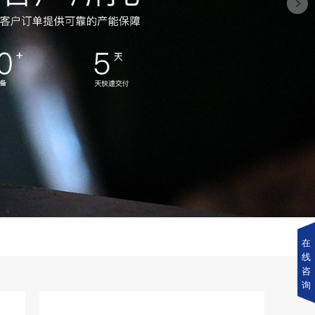
在
线
咨
询