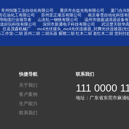
|
|
|
常州恒隆工业自动化有限公司
重庆市合益光电有限公司
厦门合兴
|
|
岩石油化工有限公司
苏州亚正液压有限公司
南京春雪自动化科技有
|
|
矿用电缆行业领导者
山东轧一钢铁有限公司
温州市德嘉滤清器设备有
|
|
道好玩科技有限公司
深圳市新通电子科技有限公司
武汉楚天联华
|
|
任县茂森机械厂
mc4光伏接头_mc4光伏连接器_封腾光伏连接器|
工作室-二胡 苏州二胡 二胡乐器 紫檀二胡 红木二胡 老红木二胡 货到付
|
快捷导航
联系我们
111 0000 1
关于我们
客户案例
地址：
广东省东莞市麻涌
生产能力
联系我们