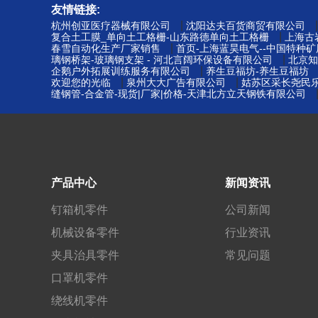
友情链接:
|
杭州创亚医疗器械有限公司
沈阳达夫百货商贸有限公司
|
复合土工膜_单向土工格栅-山东路德单向土工格栅
上海古
|
春雪自动化生产厂家销售
首页-上海蓝昊电气--中国特种
|
璃钢桥架-玻璃钢支架 - 河北言阔环保设备有限公司
北京知
|
企鹅户外拓展训练服务有限公司
养生豆福坊-养生豆福坊
|
|
欢迎您的光临
泉州大大广告有限公司
姑苏区采长尧民乐
缝钢管-合金管-现货|厂家|价格-天津北方立天钢铁有限公司
产品中心
新闻资讯
钉箱机零件
公司新闻
机械设备零件
行业资讯
夹具治具零件
常见问题
口罩机零件
绕线机零件